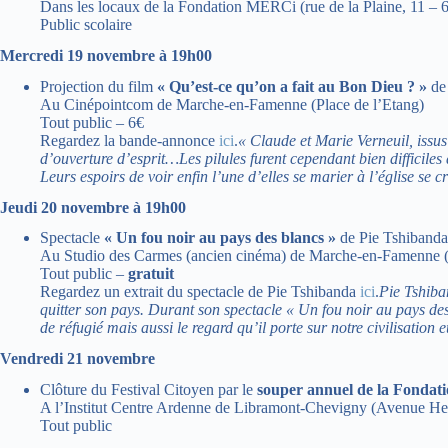
Dans les locaux de la Fondation MERCi (rue de la Plaine, 11 
Public scolaire
Mercredi 19 novembre à 19h00
Projection du film
« Qu’est-ce qu’on a fait au Bon Dieu ? »
de 
Au Cinépointcom de Marche-en-Famenne (Place de l’Etang)
Tout public – 6€
Regardez la bande-annonce
ici
.
« Claude et Marie Verneuil, issus 
d’ouverture d’esprit…Les pilules furent cependant bien difficiles
Leurs espoirs de voir enfin l’une d’elles se marier à l’église se cr
Jeudi 20 novembre à 19h00
Spectacle
« Un fou noir au pays des blancs »
de Pie Tshibanda
Au Studio des Carmes (ancien cinéma) de Marche-en-Famenne 
Tout public –
gratuit
Regardez un extrait du spectacle de Pie Tshibanda
ici
.
Pie Tshiba
quitter son pays. Durant son spectacle « Un fou noir au pays des
de réfugié mais aussi le regard qu’il porte sur notre civilisatio
Vendredi 21 novembre
Clôture du Festival Citoyen par le
souper annuel de la Fonda
A l’Institut Centre Ardenne de Libramont-Chevigny (Avenue He
Tout public