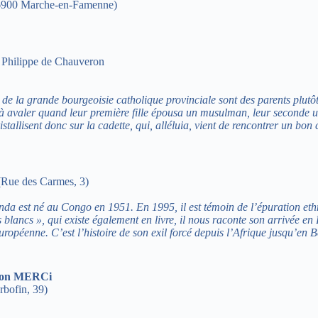
– 6900 Marche-en-Famenne)
Philippe de Chauveron
de la grande bourgeoisie catholique provinciale sont des parents plutôt 
 à avaler quand leur première fille épousa un musulman, leur seconde un 
istallisent donc sur la cadette, qui, alléluia, vient de rencontrer un bon 
(Rue des Carmes, 3)
nda est né au Congo en 1951. En 1995, il est témoin de l’épuration eth
 blancs », qui existe également en livre, il nous raconte son arrivée en
n européenne. C’est l’histoire de son exil forcé depuis l’Afrique jusqu’
tion MERCi
rbofin, 39)