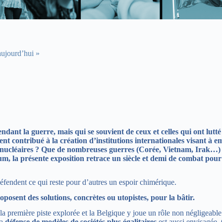
aujourd’hui »
ant la guerre, mais qui se souvient de ceux et celles qui ont lutté
nt contribué à la création d’institutions internationales visant à e
es nucléaires ? Que de nombreuses guerres (Corée, Vietnam, Irak…) o
m, la présente exposition retrace un siècle et demi de combat pour
défendent ce qui reste pour d’autres un espoir chimérique.
roposent des solutions, concrètes ou utopistes, pour la bâtir.
 la première piste explorée et la Belgique y joue un rôle non négligeabl
La
défense de modèles de sociétés plus égalitaires
est aussi envisagée.