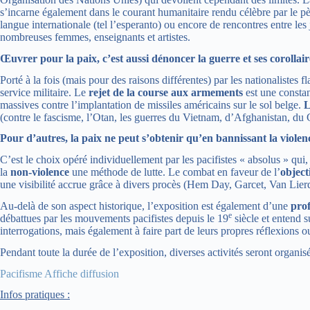
s’incarne également dans le courant humanitaire rendu célèbre par le p
langue internationale (tel l’esperanto) ou encore de rencontres entre les 
nombreuses femmes, enseignants et artistes.
Œuvrer pour la paix, c’est aussi dénoncer la guerre et ses corollai
Porté à la fois (mais pour des raisons différentes) par les nationalistes 
service militaire. Le
rejet de la
course aux armements
est une consta
massives contre l’implantation de missiles américains sur le sol belge.
L
(contre le fascisme, l’Otan, les guerres du Vietnam, d’Afghanistan, du
Pour d’autres, la paix ne peut s’obtenir qu’en bannissant la viole
C’est le choix opéré individuellement par les pacifistes « absolus » qui,
la
non-violence
une méthode de lutte. Le combat en faveur de l’
object
une visibilité accrue grâce à divers procès (Hem Day, Garcet, Van Lier
Au-delà de son aspect historique, l’exposition est également d’une
prof
e
débattues par les mouvements pacifistes depuis le 19
siècle et entend s
interrogations, mais également à faire part de leurs propres réflexions 
Pendant toute la durée de l’exposition, diverses activités seront organi
Pacifisme Affiche diffusion
Infos pratiques :