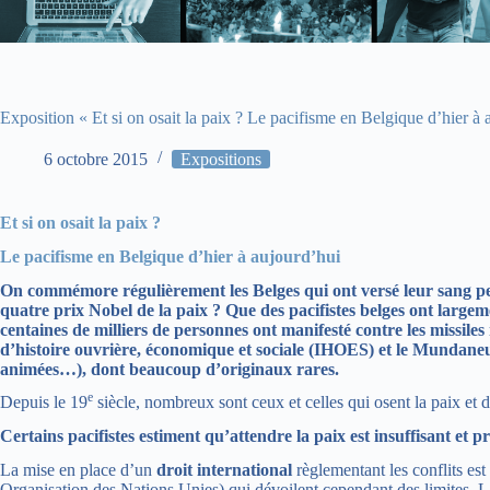
Exposition « Et si on osait la paix ? Le pacifisme en Belgique d’hier à 
6 octobre 2015
Expositions
Et si on osait la paix ?
Le pacifisme en Belgique d’hier à aujourd’hui
On commémore régulièrement les Belges qui ont versé leur sang pend
quatre prix Nobel de la paix ? Que des pacifistes belges ont largeme
centaines de milliers de personnes ont manifesté contre les missil
d’histoire ouvrière, économique et sociale (IHOES) et le Mundaneu
animées…), dont beaucoup d’originaux rares.
e
Depuis le 19
siècle, nombreux sont ceux et celles qui osent la paix et 
Certains pacifistes
estiment qu’attendre la paix est insuffisant et p
La mise en place d’un
droit international
règlementant les conflits est
Organisation des Nations Unies) qui dévoilent cependant des limites. 