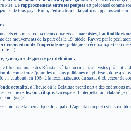
ère Pire. Le
rapprochement entre les peuples
est préconisé comme sour
jeunes de tous pays. Enfin, l’
éducation
et
la culture
apparaissent comme
res.
flamands et par les mouvements ouvriers et anarchistes, l’
antimilitarism
e
nte des mouvements de la paix dès le 19
siècle. Ravivé par le péril ato
a dénonciation de l’impérialisme
(politique ou économique) comme sou
 Golfe…).
nce, synonyme de guerre par définition.
 de l’Internationale des Résistants à la Guerre aux activistes prônant la
ion de conscience
(pour des raisons politiques ou philosophiques) s’ins
de…) et aboutit en 1964 à la reconnaissance du statut d’objecteur de co
onde actualité
, à l’heure où la Belgique prend part à des opérations mi
usciter une
réflexion critique
. Un espace d’interpellation, élaboré par u
ou témoignages.
sées autour de la thématique de la paix. L’agenda complet est disponible 