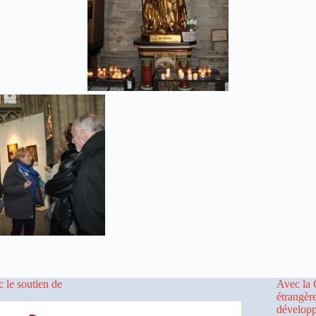
 le soutien de
Avec la 
étrangèr
dévelop