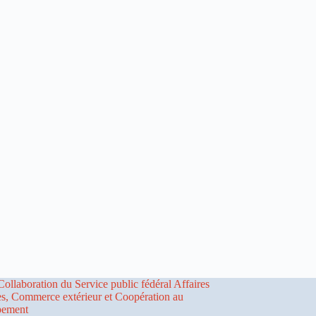
Collaboration du Service public fédéral Affaires
es, Commerce extérieur et Coopération au
pement