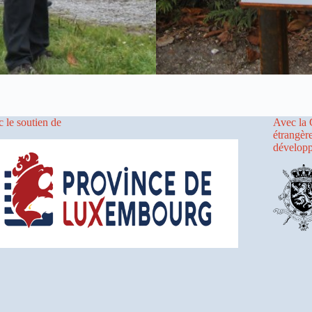
 le soutien de
Avec la 
étrangèr
dévelop