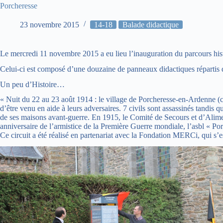
Porcheresse
23 novembre 2015
14-18
Balade didactique
Le mercredi 11 novembre 2015 a eu lieu l’inauguration du parcours hist
Celui-ci est composé d’une douzaine de panneaux didactiques répartis d
Un peu d’Histoire…
« Nuit du 22 au 23 août 1914 : le village de Porcheresse-en-Ardenne (c
d’être venu en aide à leurs adversaires. 7 civils sont assassinés tandi
de ses maisons avant-guerre. En 1915, le Comité de Secours et d’Alime
anniversaire de l’armistice de la Première Guerre mondiale, l’asbl « Por
Ce circuit a été réalisé en partenariat avec la Fondation MERCi, qui s’