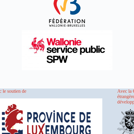
 le soutien de
Avec la 
étrangèr
dévelop