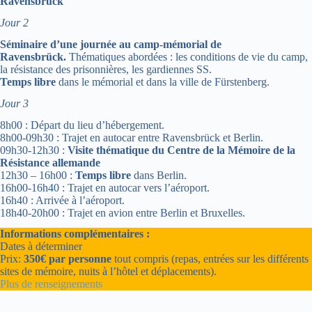
Ravensbrück
Jour 2
Séminaire d’une journée au camp-mémorial de
Ravensbrück.
Thématiques abordées : les conditions de vie du camp,
la résistance des prisonnières, les gardiennes SS.
Temps libre
dans le mémorial et dans la ville de Fürstenberg.
Jour 3
8h00 : Départ du lieu d’hébergement.
8h00-09h30 : Trajet en autocar entre Ravensbrück et Berlin.
09h30-12h30 :
Visite thématique du Centre de la Mémoire de la
Résistance allemande
12h30 – 16h00 :
Temps libre
dans Berlin.
16h00-16h40 : Trajet en autocar vers l’aéroport.
16h40 : Arrivée à l’aéroport.
18h40-20h00 : Trajet en avion entre Berlin et Bruxelles.
Informations complémentaires :
Dates à déterminer
Prix:
350€ par personne
tout compris (repas, entrées sur les différents
sites de mémoire, nuits à l’hôtel et déplacements).
Plus de renseignements