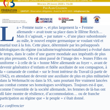
L
a « Femme nazie », et plus largement la « Femme
allemande » avait toute sa place dans le IIIème Reich…
Mais il s’agissait, « par nature », d’une place subordonnée
au mâle, le nouvel empire germanique se voulant viril et
martial tout à la fois. Cette place, déterminée par les présupposés
idéologiques du régime (racialisme/eugénisme/natalisme) a évolué dans
le temps, dans le cadre d’une guerre mondiale aux impératifs de plus
en plus pressants. On est ainsi passé de l’image des « Jeunes Filles en
uniforme » à celle de la « bonne Mère allemande au foyer », avant de
devenir génératrice d’enfants et fidèle auxiliaire de son compagnon, à
la « camarade de combat » sur le front intérieur du Travail (à partir de
1942), en attendant de devenir une auxiliaire de plus en plus militarisée
dans la Wehrmacht ou dans la SS, sans pourtant être vraiment lancées
au combat comme ses homologues soviétiques. Toujours est-il que,
comme l’ensemble de la société allemande, les femmes de là-bas ont
dû faire montre de résilience, d’accommodation… ou de franche
participation au régime que « le peuple » s’était donné.
Le conférencier