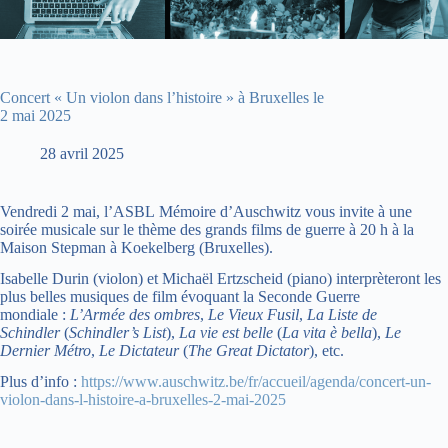
Concert « Un violon dans l’histoire » à Bruxelles le
2 mai 2025
28 avril 2025
Vendredi 2 mai, l’ASBL Mémoire d’Auschwitz vous invite à une
soirée musicale sur le thème des grands films de guerre à 20 h à la
Maison Stepman à Koekelberg (Bruxelles).
Isabelle Durin (violon) et Michaël Ertzscheid (piano) interprèteront les
plus belles musiques de film évoquant la Seconde Guerre
mondiale :
L’Armée des ombres
,
Le Vieux Fusil
,
La Liste de
Schindler
(
Schindler’s List
),
La vie est belle
(
La vita è bella
),
Le
Dernier Métro
,
Le Dictateur
(
The Great Dictator
), etc.
Plus d’info :
https://www.auschwitz.be/fr/accueil/agenda/concert-un-
violon-dans-l-histoire-a-bruxelles-2-mai-2025