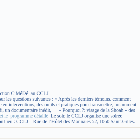
irection CiMéDé au CCLJ
sur les questions suivantes : « Après les derniers témoins, comment
en interventions, des outils et pratiques pour transmettre, notamment
midi, un documentaire inédit, « Pourquoi ?: visage de la Shoah » des
et le programme détaillé
Le soir, le CCLJ organise une soirée
nLieu : CCLJ – Rue de l’Hôtel des Monnaies 52, 1060 Saint-Gilles.