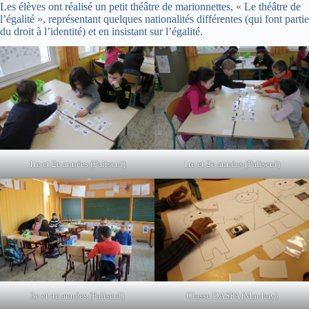
Les élèves ont réalisé un petit théâtre de marionnettes, « Le théâtre de
l’égalité », représentant quelques nationalités différentes (qui font partie
du droit à l’identité) et en insistant sur l’égalité.
1re et 2e années (Paliseul)
1re et 2e années (Paliseul)
3e et 4e années (Paliseul)
Classe DASPA (Manhay)