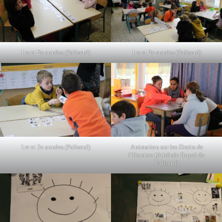
1re et 2e années (Paliseul)
1re et 2e années (Paliseul)
1re et 2e années (Paliseul)
Animation sur les Droits de
l’Homme (Athénée Royal de
Paliseul)