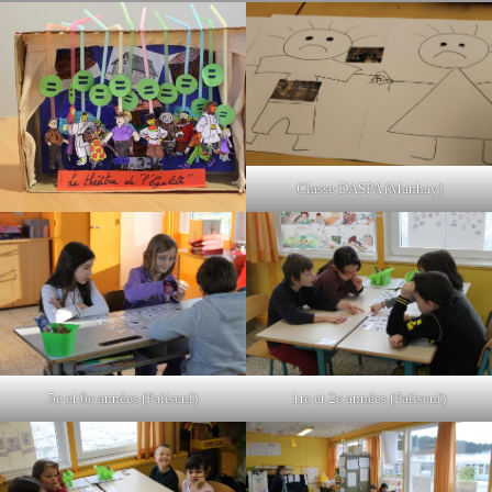
Classe DASPA (Manhay)
5e et 6e années (Paliseul)
1re et 2e années (Paliseul)