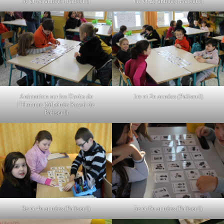
5e et 6e années (Paliseul)
1re et 2e années (Paliseul)
Animation sur les Droits de
1re et 2e années (Paliseul)
l’Homme (Athénée Royal de
Paliseul)
3e et 4e années (Paliseul)
5e et 6e années (Paliseul)