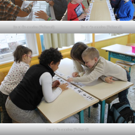
5e et 6e années (Paliseul)
3e et 4e années (Paliseul)
1re et 2e années (Paliseul)