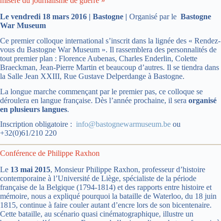
misère du journalisme de guerre »
Le vendredi 18 mars 2016 | Bastogne |
Organisé par le
Bastogne
War Museum
Ce premier colloque international s’inscrit dans la lignée des « Rendez-
vous du Bastogne War Museum ». Il rassemblera des personnalités de
tout premier plan : Florence Aubenas, Charles Enderlin, Colette
Braeckman, Jean-Pierre Martin et beaucoup d’autres. Il se tiendra dans
la Salle Jean XXIII, Rue Gustave Delperdange à Bastogne.
La longue marche commençant par le premier pas, ce colloque se
déroulera en langue française. Dès l’année prochaine, il sera
organisé
en plusieurs langues
.
Inscription obligatoire :
info@bastognewarmuseum.be
ou
+32(0)61/210 220
Conférence de Philippe Raxhon
Le
13 mai 2015
, Monsieur Philippe Raxhon, professeur d’histoire
contemporaine à l’Université de Liège, spécialiste de la période
française de la Belgique (1794-1814) et des rapports entre histoire et
mémoire, nous a expliqué pourquoi la bataille de Waterloo, du 18 juin
1815, continue à faire couler autant d’encre lors de son bicentenaire.
Cette bataille, au scénario quasi cinématographique, illustre un