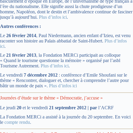
basculement d’époque en Europe, de l’universalisme de type français à
l’ère du nationalisme. Elle signifie aussi la chute prodigieuse d’un
homme, Napoléon, dont le destin et l’ambivalence continue de fasciner
jusqu’à aujourd’hui.
Plus d’infos ici
.
Autres conférences :
Le
26 février 2014
, Paul Niedermann, ancien enfant d’Izieu, est venu
raconter son histoire au Palais abbatial de Saint-Hubert.
Plus d’infos
ici
.
Le
21 février 2013
, la Fondation MERCi participait au colloque
« Quand le tourisme questionne la mémoire » organisé par l’asbl
Tourisme Autrement.
Plus d’infos ici
.
Le vendredi
7 décembre 2012
: conférence d’Emile Shoufani sur le
thème « Rencontrer, dialoguer et, chercher à comprendre l’autre pour
bâtir un monde de paix ».
Plus d’infos ici
Journées d’étude sur le thème « Démocratie, j’accuse »
Le jeudi
20
et le vendredi
21 septembre 2012 | par
l’ACRF
La Fondation MERCi a assisté à la journée du 20 septembre. En voici
le
compte rendu
.