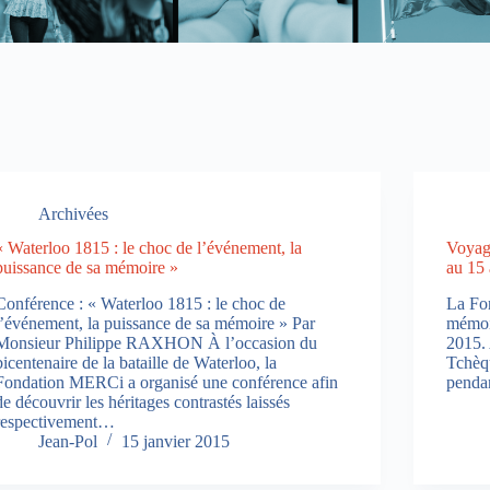
Archivées
« Waterloo 1815 : le choc de l’événement, la
Voyag
puissance de sa mémoire »
au 15 
Conférence : « Waterloo 1815 : le choc de
La Fo
l’événement, la puissance de sa mémoire » Par
mémoi
Monsieur Philippe RAXHON À l’occasion du
2015.
bicentenaire de la bataille de Waterloo, la
Tchèqu
Fondation MERCi a organisé une conférence afin
pendan
de découvrir les héritages contrastés laissés
respectivement…
Jean-Pol
15 janvier 2015