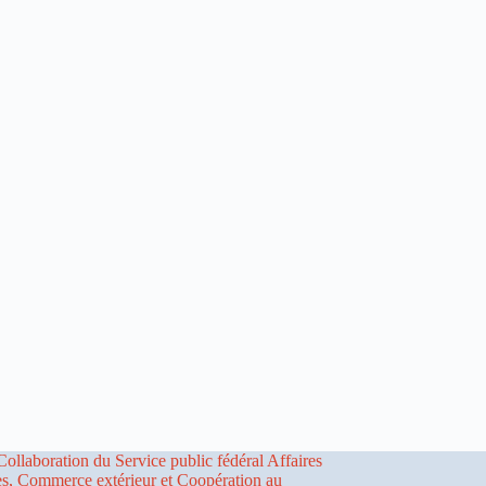
Collaboration du Service public fédéral Affaires
es, Commerce extérieur et Coopération au