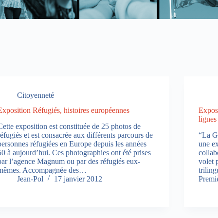
Citoyenneté
Exposition Réfugiés, histoires européennes
Expos
lignes
Cette exposition est constituée de 25 photos de
réfugiés et est consacrée aux différents parcours de
“La Gr
personnes réfugiées en Europe depuis les années
une ex
50 à aujourd’hui. Ces photographies ont été prises
colla
par l’agence Magnum ou par des réfugiés eux-
volet 
mêmes. Accompagnée des…
trilin
Jean-Pol
17 janvier 2012
Premi